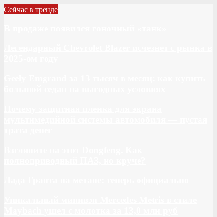
Сейчас в тренде
В продаже появился гоночный «танк»
Легендарный Chevrolet Blazer исчезнет с рынка в
2025-ом году
Geely Emgrand за 13 тысяч в месяц: как купить
большой седан на выгодных условиях
Почему защитная пленка для экрана
мультимедийной системы автомобиля — пустая
трата денег
Взгляните на этот Dongfeng. Как
полноприводный ПАЗ, но круче?
Лада Гранта на метане: теперь официально
Уникальный минивэн Mercedes Metris в стиле
Maybach ушел с молотка за 13,0 млн руб