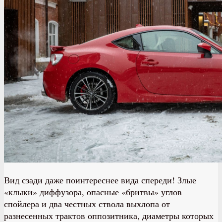
Вид сзади даже поинтереснее вида спереди! Злые
«клыки» диффузора, опасные «бритвы» углов
спойлера и два честных ствола выхлопа от
разнесенных трактов оппозитника, диаметры которых