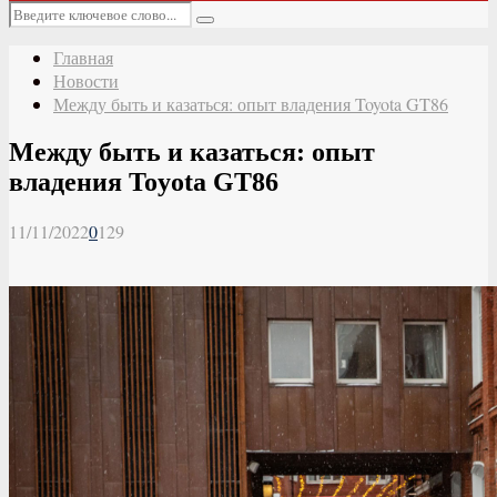
Основное
Искать:
меню
Поиск
Главная
Новости
Между быть и казаться: опыт владения Toyota GT86
Между быть и казаться: опыт
владения Toyota GT86
11/11/2022
0
129