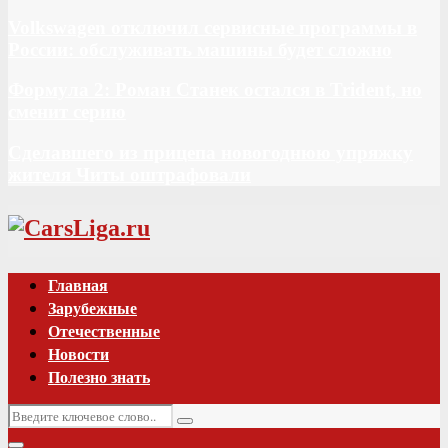
Volkswagen отключил сервисные программы в
России: обслуживать машины будет сложно
Формула 2: Роман Станек остался в Trident, но
сменит серию
Сделавшего из прицепа новогоднюю упряжку
жителя Читы оштрафовали
Vk
Главная
Зарубежные
Отечественные
Новости
Полезно знать
Искать:
Поиск