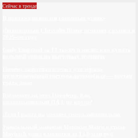
Сейчас в тренде
В продаже появился гоночный «танк»
Легендарный Chevrolet Blazer исчезнет с рынка в
2025-ом году
Geely Emgrand за 13 тысяч в месяц: как купить
большой седан на выгодных условиях
Почему защитная пленка для экрана
мультимедийной системы автомобиля — пустая
трата денег
Взгляните на этот Dongfeng. Как
полноприводный ПАЗ, но круче?
Лада Гранта на метане: теперь официально
Уникальный минивэн Mercedes Metris в стиле
Maybach ушел с молотка за 13,0 млн руб