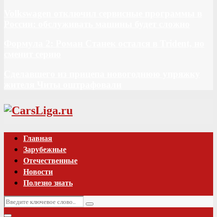
Volkswagen отключил сервисные программы в
России: обслуживать машины будет сложно
Формула 2: Роман Станек остался в Trident, но
сменит серию
Сделавшего из прицепа новогоднюю упряжку
жителя Читы оштрафовали
Vk
Главная
Зарубежные
Отечественные
Новости
Полезно знать
Искать:
Поиск