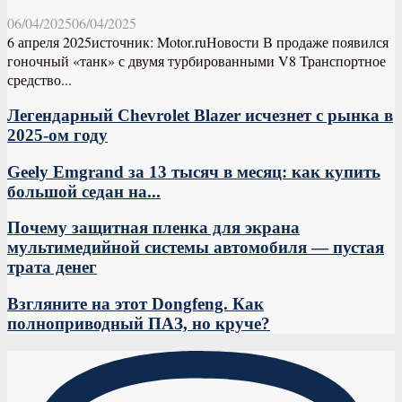
06/04/2025
06/04/2025
6 апреля 2025источник: Motor.ruНовости В продаже появился
гоночный «танк» с двумя турбированными V8 Транспортное
средство...
Легендарный Chevrolet Blazer исчезнет с рынка в
2025-ом году
Geely Emgrand за 13 тысяч в месяц: как купить
большой седан на...
Почему защитная пленка для экрана
мультимедийной системы автомобиля — пустая
трата денег
Взгляните на этот Dongfeng. Как
полноприводный ПАЗ, но круче?