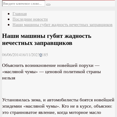
Основное
Искать:
меню
Поиск
Главная
Последние новости
Наши машины губит жадность нечестных заправщиков
Наши машины губит жадность
нечестных заправщиков
06/06/2014
16/11/2023
0
185
Объяснить возникновение новейшей порухи —
«масляной чумы» — ценовой политикой страны
нельзя
Установилась зима, и автомобилисты боятся новейшей
эпидемии «масляной чумы». Кто не в курсе, объясню:
это странноватое явление, когда моторное масло