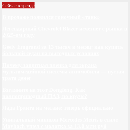
Сейчас в тренде
В продаже появился гоночный «танк»
Легендарный Chevrolet Blazer исчезнет с рынка в
2025-ом году
Geely Emgrand за 13 тысяч в месяц: как купить
большой седан на выгодных условиях
Почему защитная пленка для экрана
мультимедийной системы автомобиля — пустая
трата денег
Взгляните на этот Dongfeng. Как
полноприводный ПАЗ, но круче?
Лада Гранта на метане: теперь официально
Уникальный минивэн Mercedes Metris в стиле
Maybach ушел с молотка за 13,0 млн руб