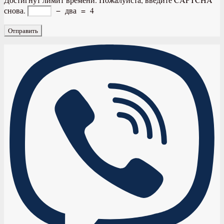
снова.
−
два
=
4