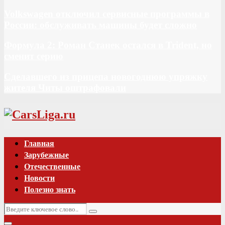
Volkswagen отключил сервисные программы в
России: обслуживать машины будет сложно
Формула 2: Роман Станек остался в Trident, но
сменит серию
Сделавшего из прицепа новогоднюю упряжку
жителя Читы оштрафовали
Vk
Главная
Зарубежные
Отечественные
Новости
Полезно знать
Искать:
Поиск