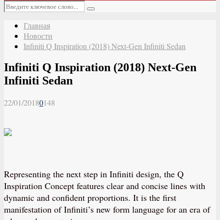
Основное
Искать:
меню
Поиск
Главная
Новости
Infiniti Q Inspiration (2018) Next-Gen Infiniti Sedan
Infiniti Q Inspiration (2018) Next-Gen
Infiniti Sedan
22/01/2018
0
148
Representing the next step in Infiniti design, the Q
Inspiration Concept features clear and concise lines with
dynamic and confident proportions. It is the first
manifestation of Infiniti’s new form language for an era of