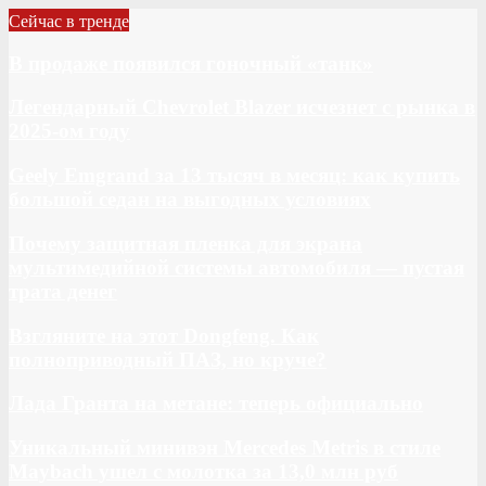
Сейчас в тренде
В продаже появился гоночный «танк»
Легендарный Chevrolet Blazer исчезнет с рынка в
2025-ом году
Geely Emgrand за 13 тысяч в месяц: как купить
большой седан на выгодных условиях
Почему защитная пленка для экрана
мультимедийной системы автомобиля — пустая
трата денег
Взгляните на этот Dongfeng. Как
полноприводный ПАЗ, но круче?
Лада Гранта на метане: теперь официально
Уникальный минивэн Mercedes Metris в стиле
Maybach ушел с молотка за 13,0 млн руб