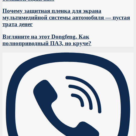
Почему защитная пленка для экрана
мультимедийной системы автомобиля — пустая
трата денег
Взгляните на этот Dongfeng. Как
полноприводный ПАЗ, но круче?