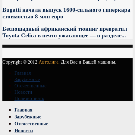
Bugatti начала выпуск 1600-сильного гиперкара
стоимостью 8 млн евро
Беспощадный африканский тюнинг превратил
Toyota Celica в нечто ужасающее — в разделе...
Copyright © 2012
Автолига.
Для Вас и Вашей машины.
Главная
Зарубежные
Отечественные
Новости
Полезно знать
Vk
Главная
Зарубежные
Отечественные
Новости