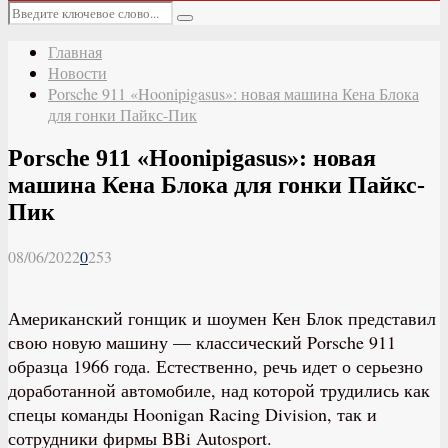
Основное
Искать:
меню
Поиск
Главная
Новости
Porsche 911 «Hoonipigasus»: новая машина Кена Блока
для гонки Пайкс-Пик
Porsche 911 «Hoonipigasus»: новая
машина Кена Блока для гонки Пайкс-
Пик
08/06/2022
0
253
Американский гонщик и шоумен Кен Блок представил
свою новую машину — классический Porsche 911
образца 1966 года. Естественно, речь идет о серьезно
доработанной автомобиле, над которой трудились как
спецы команды Hoonigan Racing Division, так и
сотрудники фирмы BBi Autosport.