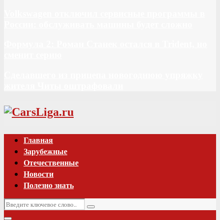
Volkswagen отключил сервисные программы в
России: обслуживать машины будет сложно
Формула 2: Роман Станек остался в Trident, но
сменит серию
Сделавшего из прицепа новогоднюю упряжку
жителя Читы оштрафовали
Vk
Главная
Зарубежные
Отечественные
Новости
Полезно знать
Искать:
Поиск