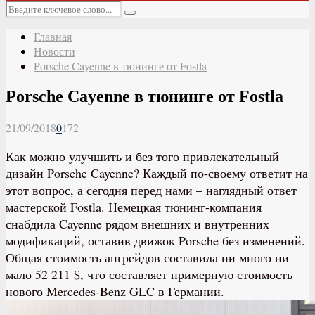
Основное
Искать:
меню
Поиск
Главная
Новости
Porsche Cayenne в тюнинге от Fostla
Porsche Cayenne в тюнинге от Fostla
21/09/2018
0
172
Как можно улучшить и без того привлекательный
дизайн Porsche Cayenne? Каждый по-своему ответит на
этот вопрос, а сегодня перед нами – наглядный ответ
мастерской Fostla. Немецкая тюнинг-компания
снабдила Cayenne рядом внешних и внутренних
модификаций, оставив движок Porsche без изменений.
Общая стоимость апгрейдов составила ни много ни
мало 52 211 $, что составляет примерную стоимость
нового Mercedes-Benz GLC в Германии.