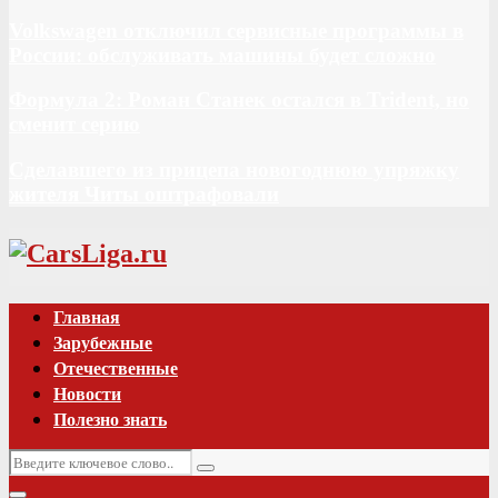
Volkswagen отключил сервисные программы в
России: обслуживать машины будет сложно
Формула 2: Роман Станек остался в Trident, но
сменит серию
Сделавшего из прицепа новогоднюю упряжку
жителя Читы оштрафовали
Vk
Главная
Зарубежные
Отечественные
Новости
Полезно знать
Искать:
Поиск