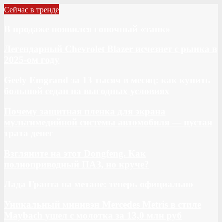
Сейчас в тренде
В продаже появился гоночный «танк»
Легендарный Chevrolet Blazer исчезнет с рынка в
2025-ом году
Geely Emgrand за 13 тысяч в месяц: как купить
большой седан на выгодных условиях
Почему защитная пленка для экрана
мультимедийной системы автомобиля — пустая
трата денег
Взгляните на этот Dongfeng. Как
полноприводный ПАЗ, но круче?
Лада Гранта на метане: теперь официально
Уникальный минивэн Mercedes Metris в стиле
Maybach ушел с молотка за 13,0 млн руб