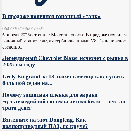
В продаже появился гоночный «танк»
06/04/2025
06/04/2025
6 апреля 2025источник: Motor.ruНовости В продаже появился
гоночный «танк» с двумя турбированными V8 Транспортное
средство...
Легендарный Chevrolet Blazer исчезнет с рынка в
2025-ом году
Geely Emgrand за 13 тысяч в месяц: как купить
большой седан на...
Почему защитная пленка для экрана
мультимедийной системы автомобиля — пустая
трата денег
Взгляните на этот Dongfeng. Как
полноприводный ПАЗ, но круче?