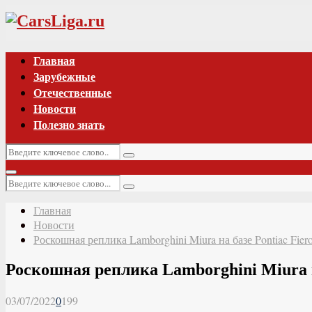
Vk
Главная
Зарубежные
Отечественные
Новости
Полезно знать
Искать:
Поиск
Основное
Искать:
меню
Поиск
Главная
Новости
Роскошная реплика Lamborghini Miura на базе Pontiac Fie
Роскошная реплика Lamborghini Miura н
03/07/2022
0
199