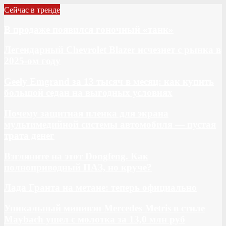
Сейчас в тренде
В продаже появился гоночный «танк»
Легендарный Chevrolet Blazer исчезнет с рынка в
2025-ом году
Geely Emgrand за 13 тысяч в месяц: как купить
большой седан на выгодных условиях
Почему защитная пленка для экрана
мультимедийной системы автомобиля — пустая
трата денег
Взгляните на этот Dongfeng. Как
полноприводный ПАЗ, но круче?
Лада Гранта на метане: теперь официально
Уникальный минивэн Mercedes Metris в стиле
Maybach ушел с молотка за 13,0 млн руб