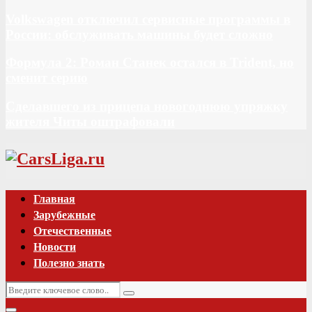
Volkswagen отключил сервисные программы в
России: обслуживать машины будет сложно
Формула 2: Роман Станек остался в Trident, но
сменит серию
Сделавшего из прицепа новогоднюю упряжку
жителя Читы оштрафовали
Vk
Главная
Зарубежные
Отечественные
Новости
Полезно знать
Искать:
Поиск