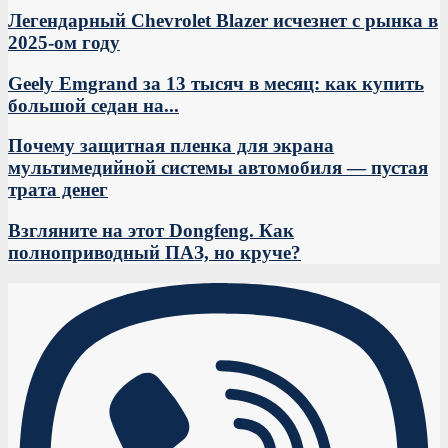
Легендарный Chevrolet Blazer исчезнет с рынка в
2025-ом году
Geely Emgrand за 13 тысяч в месяц: как купить
большой седан на...
Почему защитная пленка для экрана
мультимедийной системы автомобиля — пустая
трата денег
Взгляните на этот Dongfeng. Как
полноприводный ПАЗ, но круче?