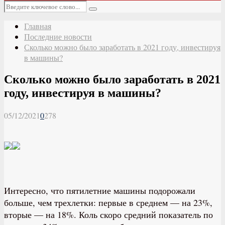
Основное
Искать:
меню
Поиск
Главная
Последние новости
Сколько можно было заработать в 2021 году, инвестируя
в машины?
Сколько можно было заработать в 2021
году, инвестируя в машины?
05/12/2021
0
278
Интересно, что пятилетние машины подорожали
больше, чем трехлетки: первые в среднем — на 23%,
вторые — на 18%. Коль скоро средний показатель по