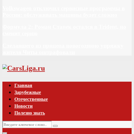
Volkswagen отключил сервисные программы в
России: обслуживать машины будет сложно
Формула 2: Роман Станек остался в Trident, но
сменит серию
Сделавшего из прицепа новогоднюю упряжку
жителя Читы оштрафовали
Vk
Главная
Зарубежные
Отечественные
Новости
Полезно знать
Искать:
Поиск