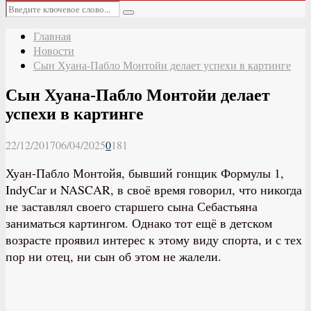
Основное
Искать:
меню
Поиск
Главная
Новости
Сын Хуана-Пабло Монтойи делает успехи в картинге
Сын Хуана-Пабло Монтойи делает
успехи в картинге
22/12/2017
06/04/2025
0
181
Хуан-Пабло Монтойя, бывший гонщик Формулы 1,
IndyCar и NASCAR, в своё время говорил, что никогда
не заставлял своего старшего сына Себастьяна
заниматься картингом. Однако тот ещё в детском
возрасте проявил интерес к этому виду спорта, и с тех
пор ни отец, ни сын об этом не жалели.