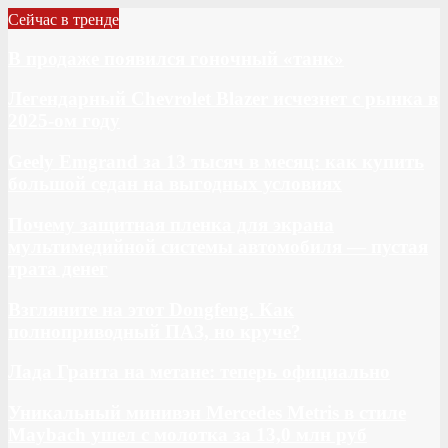
Сейчас в тренде
В продаже появился гоночный «танк»
Легендарный Chevrolet Blazer исчезнет с рынка в
2025-ом году
Geely Emgrand за 13 тысяч в месяц: как купить
большой седан на выгодных условиях
Почему защитная пленка для экрана
мультимедийной системы автомобиля — пустая
трата денег
Взгляните на этот Dongfeng. Как
полноприводный ПАЗ, но круче?
Лада Гранта на метане: теперь официально
Уникальный минивэн Mercedes Metris в стиле
Maybach ушел с молотка за 13,0 млн руб