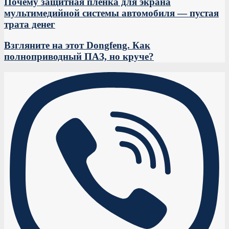
Почему защитная пленка для экрана
мультимедийной системы автомобиля — пустая
трата денег
Взгляните на этот Dongfeng. Как
полноприводный ПАЗ, но круче?