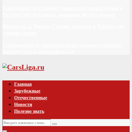
Volkswagen отключил сервисные программы в
России: обслуживать машины будет сложно
Формула 2: Роман Станек остался в Trident, но
сменит серию
Сделавшего из прицепа новогоднюю упряжку
жителя Читы оштрафовали
Vk
Главная
Зарубежные
Отечественные
Новости
Полезно знать
Искать:
Поиск