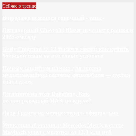
Сейчас в тренде
В продаже появился гоночный «танк»
Легендарный Chevrolet Blazer исчезнет с рынка в
2025-ом году
Geely Emgrand за 13 тысяч в месяц: как купить
большой седан на выгодных условиях
Почему защитная пленка для экрана
мультимедийной системы автомобиля — пустая
трата денег
Взгляните на этот Dongfeng. Как
полноприводный ПАЗ, но круче?
Лада Гранта на метане: теперь официально
Уникальный минивэн Mercedes Metris в стиле
Maybach ушел с молотка за 13,0 млн руб