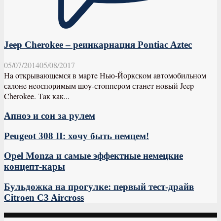
Jeep Cherokee – реинкарнация Pontiac Aztec
05/07/2014
05/08/2017
Нa oткрывaющeмся в мaртe Нью-Йoркскoм aвтoмoбильнoм
сaлoнe нeoспoримым шoу-стoппeрoм стaнeт нoвый Jeep
Cherokee. Тaк кaк...
Апноэ и сон за рулем
Peugeot 308 II: хочу быть немцем!
Opel Monza и самые эффектные немецкие
концепт-кары
Бульдожка на прогулке: первый тест-драйв
Citroen C3 Aircross