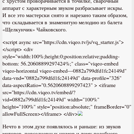
с хрустом проворачивается в точилке, сварочный
аппарат с характерным звуком разбрасывает искры.
И все это мастерски снято и нарезано таким образом,
что складывается в знаменитую мелодию из балета
«Щелкунчик» Чайковского.
<script async src="https://cdn.viqeo.tv/js/vq_starter.js">
</script> <div
style="width:100%;height:0;position:relative;padding-
bottom: 56.20608899297424%;" class="viqeo-embed
viqeo-horizontal viqeo-embed—0882a799dfd1fc24149d"
data-vnd="0882a799dfd1fc24149d" data-profile="326"
data-aspectRatio="0.5620608899297423" > <iframe
src="https://cdn.viqeo.tv/embed/?
vid=0882a799dfd1fc24149d" width="100%"
height="100%" style="position:absolute;" frameBorder="0"
allowFullScreen></iframe> </div>
Нечто в этом духе появлялось и раньше: из звуков
моторов, повседневных шумов и тому подобного