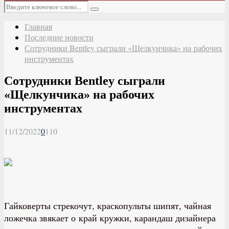
Основное
Искать:
меню
Поиск
Главная
Последние новости
Сотрудники Bentley сыграли «Щелкунчика» на рабочих
инструментах
Сотрудники Bentley сыграли
«Щелкунчика» на рабочих
инструментах
11/12/2022
0
110
Гайковерты стрекочут, краскопульты шипят, чайная
ложечка звякает о край кружки, карандаш дизайнера