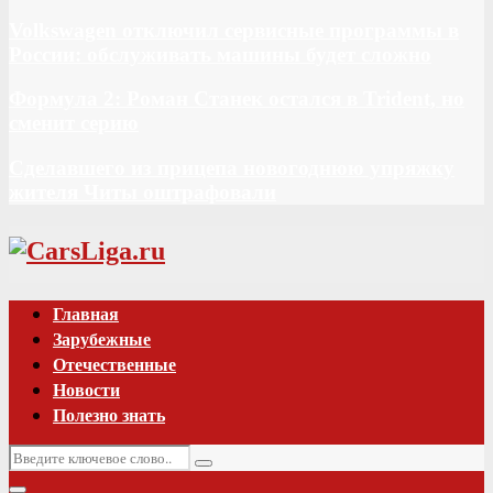
Volkswagen отключил сервисные программы в
России: обслуживать машины будет сложно
Формула 2: Роман Станек остался в Trident, но
сменит серию
Сделавшего из прицепа новогоднюю упряжку
жителя Читы оштрафовали
Vk
Главная
Зарубежные
Отечественные
Новости
Полезно знать
Искать:
Поиск