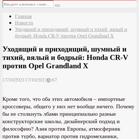
Основное
Искать:
меню
Поиск
Главная
Новости
Уходящий и приходящий, шумный и тихий, вялый и
бодрый: Honda CR-V против Opel Grandland X
Уходящий и приходящий, шумный и
тихий, вялый и бодрый: Honda CR-V
против Opel Grandland X
17/10/2021
17/10/2021
0
167
Кроме того, что оба этих автомобиля – импортные
кроссоверы, общего у них нет вообще ничего. Почему
бы не столкнуть лбами принципиально разные
конструкторские школы, дизайнерский подход и
философию? Азия против Европы, атмосферник
против турбо, вариатор против гидромеханики,