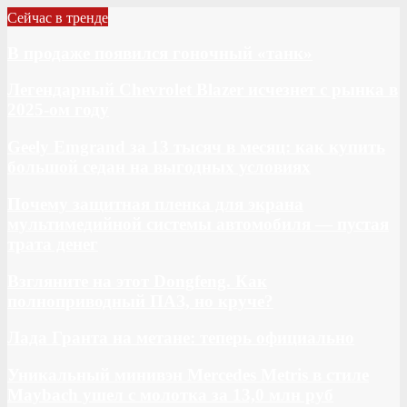
Сейчас в тренде
В продаже появился гоночный «танк»
Легендарный Chevrolet Blazer исчезнет с рынка в
2025-ом году
Geely Emgrand за 13 тысяч в месяц: как купить
большой седан на выгодных условиях
Почему защитная пленка для экрана
мультимедийной системы автомобиля — пустая
трата денег
Взгляните на этот Dongfeng. Как
полноприводный ПАЗ, но круче?
Лада Гранта на метане: теперь официально
Уникальный минивэн Mercedes Metris в стиле
Maybach ушел с молотка за 13,0 млн руб