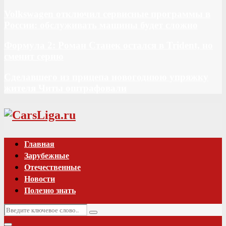
Volkswagen отключил сервисные программы в
России: обслуживать машины будет сложно
Формула 2: Роман Станек остался в Trident, но
сменит серию
Сделавшего из прицепа новогоднюю упряжку
жителя Читы оштрафовали
Vk
Главная
Зарубежные
Отечественные
Новости
Полезно знать
Искать:
Поиск