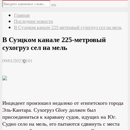
Основное
Искать:
меню
Поиск
Главная
Последние новости
В Суэцком канале 225-метровый сухогруз сел на мель
В Суэцком канале 225-метровый
сухогруз сел на мель
09/01/2023
0
101
Инцидент произошел недалеко от египетского города
Эль-Кантара. Сухогруз Glory должен был
присоединиться к каравану судов, идущих на Юг.
Судно село на мель, его пытаются сдвинуть с места