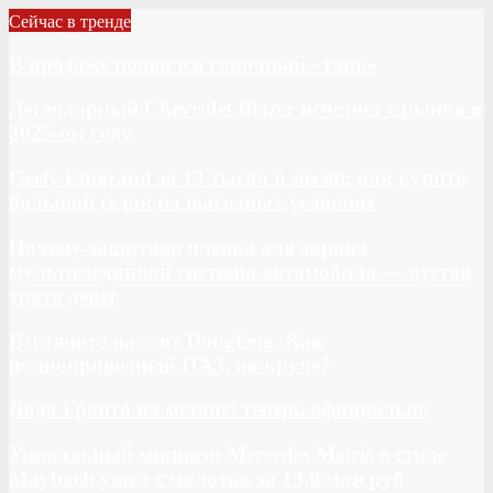
Сейчас в тренде
В продаже появился гоночный «танк»
Легендарный Chevrolet Blazer исчезнет с рынка в
2025-ом году
Geely Emgrand за 13 тысяч в месяц: как купить
большой седан на выгодных условиях
Почему защитная пленка для экрана
мультимедийной системы автомобиля — пустая
трата денег
Взгляните на этот Dongfeng. Как
полноприводный ПАЗ, но круче?
Лада Гранта на метане: теперь официально
Уникальный минивэн Mercedes Metris в стиле
Maybach ушел с молотка за 13,0 млн руб