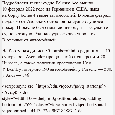
Подробности такие: судно Felicity Ace вышло
10 февраля 2022 года из Германии в США, имея
на борту более 4 тысяч автомобилей. В конце февраля
недалеко от Азорских островов на судне случился
пожар. В океане был сильный шторм, и в результате
судно затонуло. Экипаж удалось эвакуировать.
В отличие от автомобилей.
На борту находились 85 Lamborghini, среди них — 15
суперкаров Aventador прощальной спецверсии и 20
Huracan, а также полсотни кроссоверов Urus.
У Bentley потеряно 190 автомобилей, у Porsche — 580,
у Audi — 846.
<script async src="https://cdn.viqeo.tv/js/vq_starter.js">
</script> <div
style="width:100%;height:0;position:relative;padding-
bottom: 56.25%;" class="viqeo-embed viqeo-horizontal
viqeo-embed—d4ff3472c49b71848874" data-