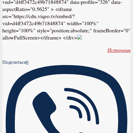
vnd="d4ff3472c49b71848874" data-profile="326" data-
aspectRatio="0.5625" > <iframe
src="https://cdn.viqeo.tv/embed/?
vid=d4ff3472c49b71848874" width="100%"
height="100%" style="position:absolute;" frameBorder="0"
allowFullScreen></iframe> </div>
Источник
Поделиться
0